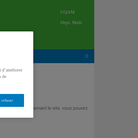
UQAM
Dept. Math
Nous contacter
Search
t d’améliorer
s de
 refuser
mmentaires concernant le site, vous pouvez