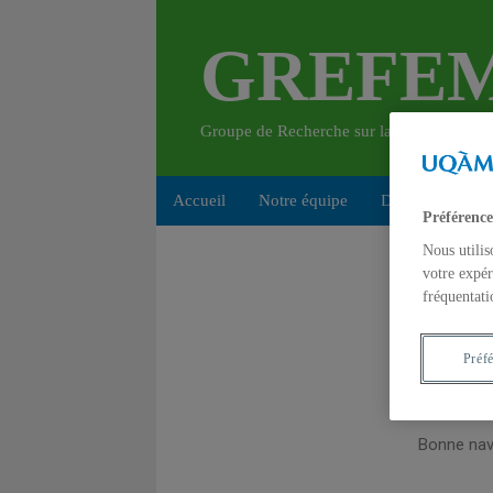
GREFE
Groupe de Recherche sur la Formation à 
Accueil
Notre équipe
Diffusion
Ac
Préférence
Nouv
Nous utilis
votre expér
fréquentati
Bienvenue
Préf
Notre sit
nous écri
Bonne nav