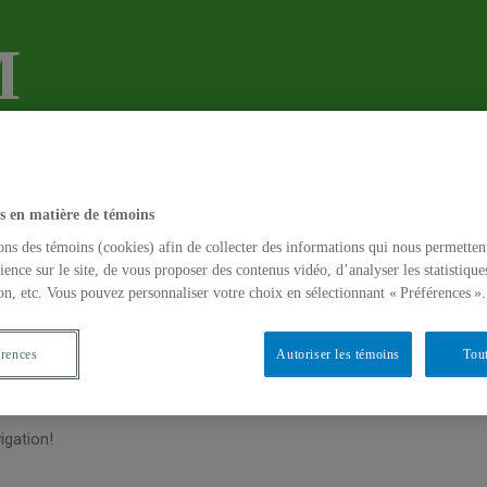
M
l'Enseignement des Mathématiques
tivités récentes ou en cours
Colloque 2019
Historique
s en matière de témoins
eau site web!
ons des témoins (cookies) afin de collecter des informations qui nous permetten
ience sur le site, de vous proposer des contenus vidéo, d’analyser les statistique
on, etc. Vous pouvez personnaliser votre choix en sélectionnant « Préférences ».
 sur le nouveau site web du GREFEM 🙂
érences
Autoriser les témoins
Tout
e web est fonctionel depuis mars 2018. Pour toutes questions ou co
re à
grefem@uqam.ca
.
igation!