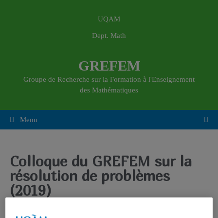
UQAM
Dept. Math
GREFEM
Groupe de Recherche sur la Formation à l'Enseignement
des Mathématiques
Menu
Colloque du GREFEM sur la
résolution de problèmes
(2019)