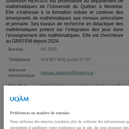
SABRINA HÉROUX est professeure au département de
mathématiques de l’Université du Québec à Montréal.
Elle s’intéresse à la formation initiale et continue des
enseignants de mathématiques aux niveaux préscolaire
et primaire. Ses travaux de recherche en didactique des
mathématiques portent sur l’intégration des jeux dans
l’enseignement des mathématiques. Elle est chercheure
au GREFEM depuis 2024.
Bureau:
PK-5920
Téléphone:
514 987 3000 poste 21141
Adresse
heroux.sabrina@uqam.ca
électronique:
Site Web:
https://professeurs.uqam.ca/professeur/herou
Préférences en matière de témoins
Nous utilisons des témoins (cookies) afin de collecter des informations q
permettent d’améliorer votre expérience sur le site, de vous proposer des