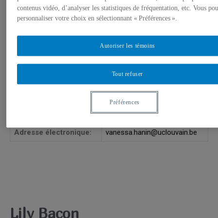
contenus vidéo, d’analyser les statistiques de fréquentation, etc. Vous po
personnaliser votre choix en sélectionnant « Préférences ».
Vanessa Hanin
Autoriser les témoins
VANESSA HANIN est collaboratrice au GREFEM. Elle est
rattachée à la Faculté de psychologie et des sciences de
Tout refuser
l’éducation de Université Catholique de Louvain (Belgique), à
l’Institut d’analyse du changement dans l’histoire et les
sociétés contemporaines et au Groupe interdisciplinaire de
Préférences
Recherche sur la Socialisation, l’Education et la Formation.
Adresse électronique:
vanessa.hanin@uclouvain.be
Lily Bacon